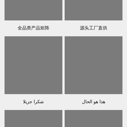
全品类产品矩阵
源头工厂直供
هذا هو الحال
شكرا جزيلا