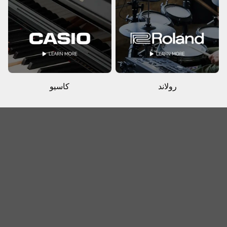
رولاند
كاسيو