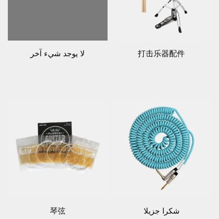
打击乐器配件
لا يوجد شيء آخر
شكرا جزيلا
琴弦