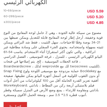
الكهربائي الرئيسي
10~59/piece
USD 5.59
60~299/piece
USD 5.20
≥300/piece
USD 4.85
حامل لوحة المفاتيح من النوع Z مصنوع من سبيكة عالية الجودة ، وهي
قوية وخفيفة. أرجل إطار لوحة المفاتيح قابلة للتعديل ويمكن ضبطها بين
21-34 بوصة وفقًا للاحتياجات. سهل التثبيت ، فقط شد البراغي ويمكن
تثبيته بسهولة واستخدامه. يحتوي الجزء السفلي على وسادة مطاطية غير
انزلاقية ، والتي تكون أكثر استقرارًا أثناء الاستخدام. يناسب 54-61
البيانو الكهربائي الرئيسي ، للمنزل ، غرفة الموسيقى ، الفصل الدراسي
، قاعة الحفلات الموسيقية ، إلخ. يتم إصلاحها في فتحات
Boardwardscrew ، لذلك weprovide لك مع twoscrews للتثبيت).
Snap Fixing حماية مزدوجة مع موسيقى اللوحة ولوح Bocklekey مع
أو بدون الثقوب اللولبية في أسفل أجهزة البيانو يمكن تطبيقها. صفيحة
أفقية تعزيز القدرة الحاملة أقل من 100 كيلوغرامات من أجل أدوات
MoreKeyboard. فيلم بلاستيكي أربعة ركن من المطاط ، بادانتي
بادانتي ومقاومة للارتداء ، يمنع وضع الأرض في المنزل سميكة وقطر
أنبوب قطره 2.5* 2.5 سم ، وسعة الحمل الأقوى ومستقرة.
اتصل بنا