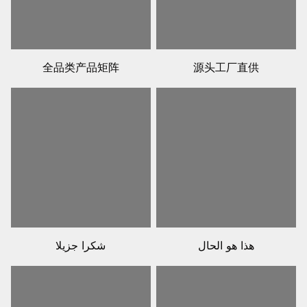
全品类产品矩阵
源头工厂直供
هذا هو الحال
شكرا جزيلا