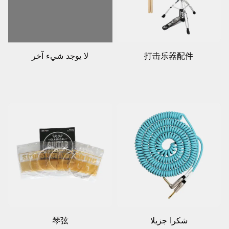
打击乐器配件
لا يوجد شيء آخر
شكرا جزيلا
琴弦