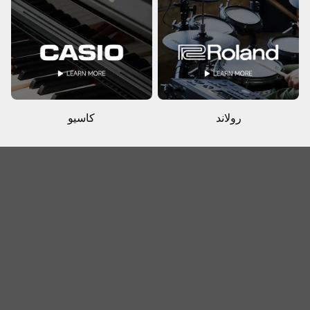
رولاند
كاسيو