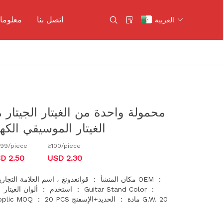
اتصل بنا
معلوما
العربية
كمان
آلات النفخ
الآلات الإيقاعية
محمولة واحدة من الغيتار الجيتار
أدوات أخرى
الغيتار الموسيقي الكه
ياماها
م
≥100/piece
كاواي
99/piece
D 2.50
USD 2.30
مكان المنشأ ： قوانغدونغ ، اسم العلامة التجارية ا
plication Black Applic MOQ ： 20 PCS