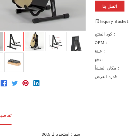
اتصل بنا
Inquiry Basket
كود المنتج：
OEM：
عينة：
دفع：
مكان المنشأ：
قدرة العرض：
تفاصيل
36.5 سم ؛ استخدم لـ