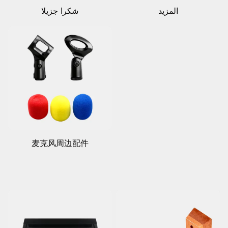
المزيد
شكرا جزيلا
麦克风周边配件