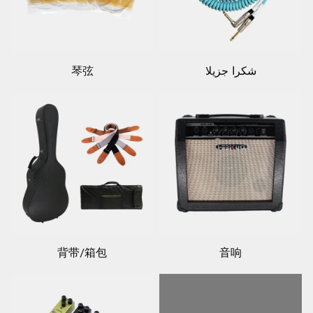
شكرا جزيلا
琴弦
背带/箱包
音响