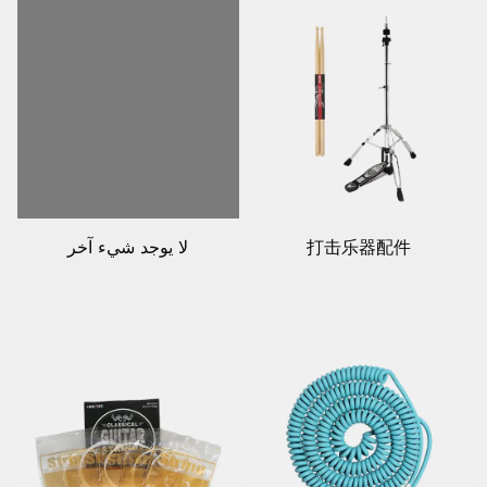
打击乐器配件
لا يوجد شيء آخر