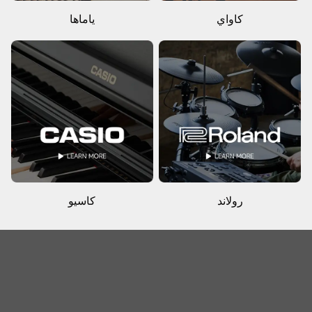
كاواي
ياماها
رولاند
كاسيو