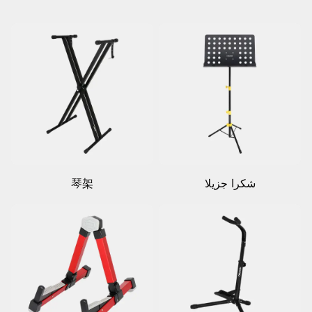
شكرا جزيلا
琴架