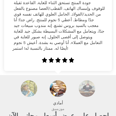
جودة المنتج تستحق الثناء للغاية. القاعدة ثقيلة 
للوقوف وإمساك الهاتف. القطب/العصا مصنوع بالفعل 
من الحديد/الفولاذ. الحامل العلوي للهاتف نفسه قوي 
جدًا ومطاط. أعطي 5 نجوم للمنتج. راض جدا! أنا 
معجب بالسيد بروس تشنغ. إنه مندوب مبيعات جيد 
جدًا، ويتعامل مع المشكلات البسيطة بشكل جيد للغاية 
ويتوصل إلى أقصى الحلول. إنه صبور للغاية في 
التعامل مع العملاء. أنا أوصي به بشدة. أعيش 5 نجوم 
أيضًا له. ممتاز بالنسبة له! استمر!
أمادي
موزمبيق
احصل على عرض أسعار مجاني الآن